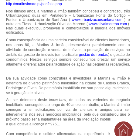
http://martinsirmao.pt/portfolio.php
Nos últimos anos, a Martins & Irmão também concebeu e concretizou três
Urbanizações: duas em Portalegre – Urbanização Fonte do Cortiço –
Fortios e Urbanização de Sant`Ana (
www.urbanizacaosantana.com
), e
outra em Elvas – Urbanização Olival do Moreno (
www.olivalmoreno.com
).
Nas quais executou, promoveu e comercializou a maioria dos imóveis
edificados.
Como consequência de uma carteira considerável de clientes investidores,
nos anos 80, a Martins & Irmão, desenvolveu paralelamente com a
atividade de construção e venda de imóveis; a prestação de serviços no
âmbito da gestão de imóveis (em particular
gestão de rendas
) e gestão de
condomínios. Nestes serviços sempre conseguimos prestar um serviço
altamente diferenciador pela facilidade de ação nas pequenas reparações.
Da sua atividade como construtora e investidora, a Martins & Irmão é
detentora de diverso património imobiliário na cidade de Castelo Branco,
Portalegre e Elvas. Do património imobiliário em sua posse algum destina-
se à geração de ativos.
Ao ser detentora deste
know-how,
de todas as vertentes do negócio
imobiliário, conseguido ao longo de 40 anos de trabalho, a Martins & Irmão
começou a ter solicitações por via de clientes e amigos para ser
interveniente nos seus negócios imobiliários, pelo que considerou que o
próximo passo seria implantar-se na área da Mediação Imobiliária, e para
a qual obteve a licença n.º 9751.
Com competência e solidez alicercadas na experiência é missão do