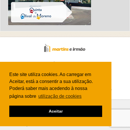
2026 Martins e Irmão, Lda - Todos os direitos reservados.
Desenvolvido por
albinet.pt
Visitantes
2003525
Este site utiliza cookies. Ao carregar em
Newsletter
Aceitar, está a consentir a sua utilização.
Poderá saber mais acedendo à nossa
Temos livro de reclamações eletrónico
livroreclamacoes.pt
página sobre
utilização de cookies
Confirmo que quero receber a
Aceitar
newsletter da martinsirmao.pt, para mais
informações veja a nossa
política de
privacidade