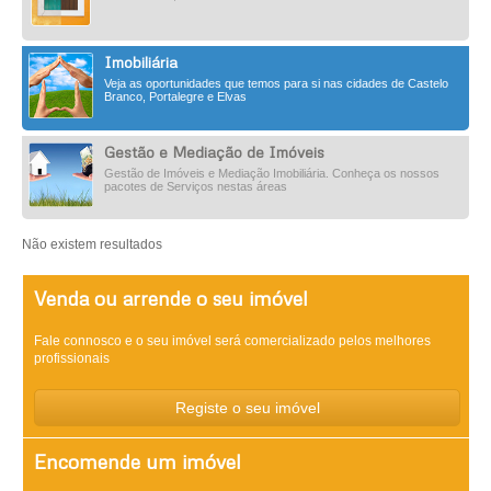
Imobiliária
Veja as oportunidades que temos para si nas cidades de Castelo
Branco, Portalegre e Elvas
Gestão e Mediação de Imóveis
Gestão de Imóveis e Mediação Imobiliária. Conheça os nossos
pacotes de Serviços nestas áreas
Não existem resultados
Venda ou arrende o seu imóvel
Fale connosco e o seu imóvel será comercializado pelos melhores
profissionais
Registe o seu imóvel
Encomende um imóvel